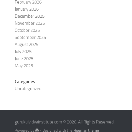
February 2026
January 2026
December 2025
November 2025
October 2025
September 2025
August 2025
July 2025
June 2025
May 2025
Categories
Uncategorized
gurukulvidyainstitute.com © 2026. All Rights Reserved.
Powered by
- Designed with the
Hueman theme