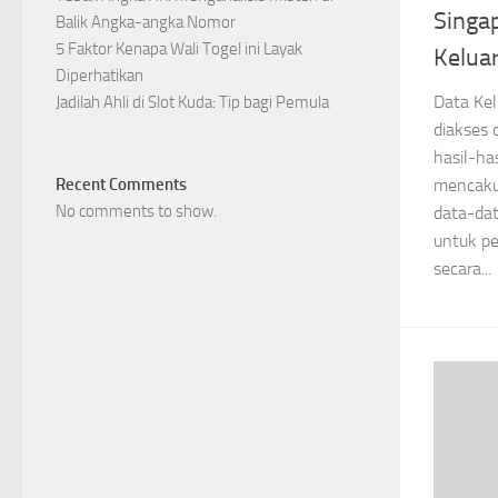
Singa
Balik Angka-angka Nomor
5 Faktor Kenapa Wali Togel ini Layak
Kelua
Diperhatikan
Data Kel
Jadilah Ahli di Slot Kuda: Tip bagi Pemula
diakses
hasil-ha
mencakup
Recent Comments
No comments to show.
data-dat
untuk p
secara...