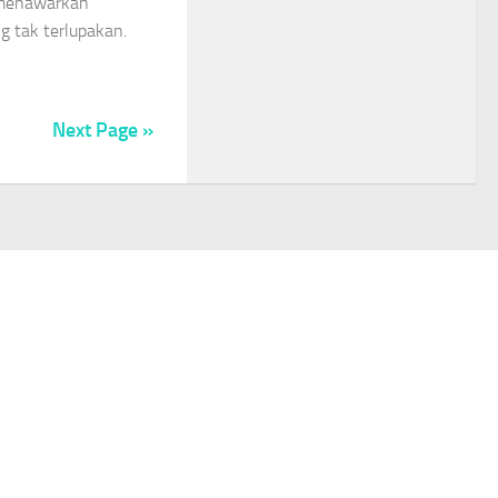
y menawarkan
 tak terlupakan.
Next Page »