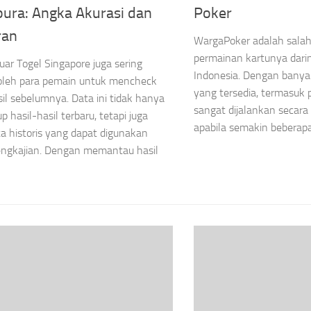
pura: Angka Akurasi dan
Poker
ran
WargaPoker adalah salah 
permainan kartunya darin
uar Togel Singapore juga sering
Indonesia. Dengan bany
 oleh para pemain untuk mencheck
yang tersedia, termasuk 
sil sebelumnya. Data ini tidak hanya
sangat dijalankan secara 
 hasil-hasil terbaru, tetapi juga
apabila semakin beberapa
a historis yang dapat digunakan
engkajian. Dengan memantau hasil