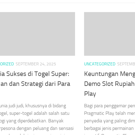
ORIZED
SEPTEMBER 24, 2025
UNCATEGORIZED
SEPTEMB
a Sukses di Togel Super:
Keuntungan Meng
an dan Strategi dari Para
Demo Slot Rupiah
Play
nia judi judi, khususnya di bidang
Bagi para penggemar perm
ogel, super-togel adalah salah satu
Pragmatic Play telah men
ogi yang diperdebatkan. Banyak
penyedia yang paling dim
rpesona dengan peluang dan sensasi
berbagai jenis permaina