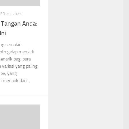
ER 29, 2025
 Tangan Anda:
Ini
ang semakin
oto gelap menjadi
enarik bagi para
 variasi yang paling
ney, yang
menarik dan...