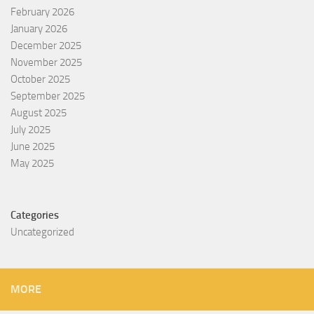
February 2026
January 2026
December 2025
November 2025
October 2025
September 2025
August 2025
July 2025
June 2025
May 2025
Categories
Uncategorized
MORE