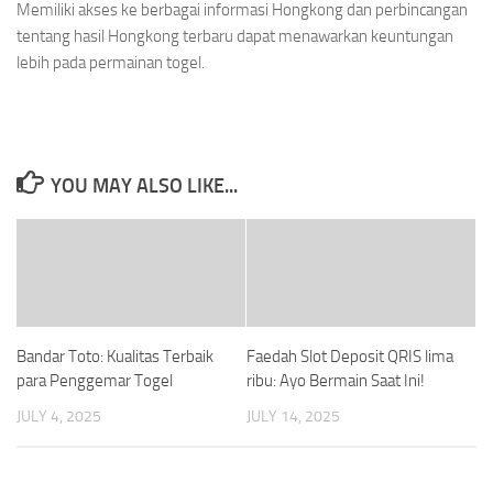
Memiliki akses ke berbagai informasi Hongkong dan perbincangan
tentang hasil Hongkong terbaru dapat menawarkan keuntungan
lebih pada permainan togel.
YOU MAY ALSO LIKE...
Bandar Toto: Kualitas Terbaik
Faedah Slot Deposit QRIS lima
para Penggemar Togel
ribu: Ayo Bermain Saat Ini!
JULY 4, 2025
JULY 14, 2025