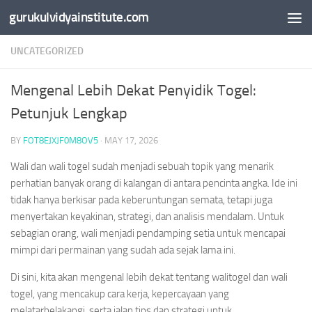
gurukulvidyainstitute.com
Skip to content
UNCATEGORIZED
Mengenal Lebih Dekat Penyidik Togel:
Petunjuk Lengkap
BY
FOT8EJXJF0M8OV5
·
MAY 17, 2026
Wali dan wali togel sudah menjadi sebuah topik yang menarik
perhatian banyak orang di kalangan di antara pencinta angka. Ide ini
tidak hanya berkisar pada keberuntungan semata, tetapi juga
menyertakan keyakinan, strategi, dan analisis mendalam. Untuk
sebagian orang, wali menjadi pendamping setia untuk mencapai
mimpi dari permainan yang sudah ada sejak lama ini.
Di sini, kita akan mengenal lebih dekat tentang walitogel dan wali
togel, yang mencakup cara kerja, kepercayaan yang
melatarbelakangi, serta jalan tips dan strategi untuk