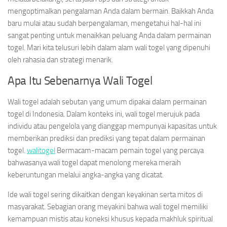
mengoptimalkan pengalaman Anda dalam bermain. Baikkah Anda
baru mulai atau sudah berpengalaman, mengetahui hal-hal ini
sangat penting untuk menaikkan peluang Anda dalam permainan
togel. Mari kita telusuri lebih dalam alam wali togel yang dipenuhi
oleh rahasia dan strategi menarik.
Apa Itu Sebenarnya Wali Togel
Wali togel adalah sebutan yang umum dipakai dalam permainan
togel di Indonesia. Dalam konteks ini, wali togel merujuk pada
individu atau pengelola yang dianggap mempunyai kapasitas untuk
memberikan prediksi dan prediksi yang tepat dalam permainan
togel.
walitogel
Bermacam-macam pemain togel yang percaya
bahwasanya wali togel dapat menolong mereka meraih
keberuntungan melalui angka-angka yang dicatat.
Ide wali togel sering dikaitkan dengan keyakinan serta mitos di
masyarakat. Sebagian orang meyakini bahwa wali togel memiliki
kemampuan mistis atau koneksi khusus kepada makhluk spiritual