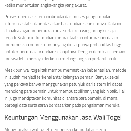
ketika menentukan angka-angka yang akurat.
Proses operasi sistem ini dimulai dari proses pengumpulan
informasi statistik berdasarkan hasil undian sebelumnya. Data ini
dianalisis agar menemukan pola serta tren yang mungkin saja
terjadi. Sistem ini kemudian memanfaatkan informasi ini dalam
merumuskan nomor-nomor yang dinilai punya probabilitas tinggi
untuk muncul dalam undian selanjutnya. Dengan demikian, pemain
merasa lebih percaya diri ketika melangsungkan pertaruhan itu.
Meskipun wali togel tak mampu memastikan keberhasilan, metode
ini sudah menjadi terkenal antar kalangan pemain. Banyak sekali
yang percaya bahwa menggunakan petunjuk dari sistem ini dapat
menolong para pemain untuk membuat pilihan yang lebih baik. Hal
ini juga menciptakan komunitas di antara para pemain, di mana
berbagi data serta saran berdasarkan pada pengalaman mereka.
Keuntungan Menggunakan Jasa Wali Togel
Menggunakan wali togel memberikan kemudahan serta