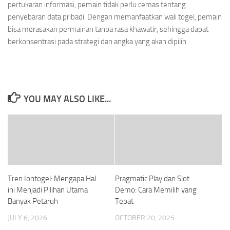
pertukaran informasi, pemain tidak perlu cemas tentang
penyebaran data pribadi. Dengan memanfaatkan wali togel, pemain
bisa merasakan permainan tanpa rasa khawatir, sehingga dapat
berkonsentrasi pada strategi dan angka yang akan dipilih.
YOU MAY ALSO LIKE...
Tren Iontogel: Mengapa Hal
Pragmatic Play dan Slot
ini Menjadi Pilihan Utama
Demo: Cara Memilih yang
Banyak Petaruh
Tepat
JULY 6, 2026
OCTOBER 20, 2025