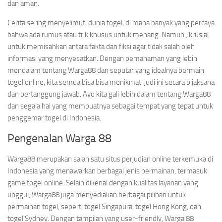
dan aman.
Cerita sering menyelimuti dunia togel, di mana banyak yang percaya
bahwa ada rumus atau trik khusus untuk menang. Namun , krusial
untuk memisahkan antara fakta dan fiksi agar tidak salah oleh
informasi yang menyesatkan. Dengan pemahaman yang lebih
mendalam tentang Warga88 dan seputar yang idealnya bermain
togel online, kita semua bisa bisa menikmati judi ini secara bijaksana
dan bertanggung jawab. Ayo kita gali lebih dalam tentang Warga88
dan segala hal yang membuatnya sebagai tempat yang tepat untuk
penggemar togel di Indonesia.
Pengenalan Warga 88
Warga88 merupakan salah satu situs perjudian online terkemuka di
Indonesia yang menawarkan berbagai jenis permainan, termasuk
game togel online. Selain dikenal dengan kualitas layanan yang
unggul, Warga88 juga menyediakan berbagai pilihan untuk
permainan togel, seperti togel Singapura, togel Hong Kong, dan
togel Sydney. Dengan tampilan yang user-friendly, Warga 88