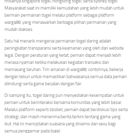
misalnya singapore togel, hongkong togel, serta sydney togel.
Masyarakat saat ini memiliki kemudahan yang lebih mudah untuk
bermain permainan togel melalui platform sebagai platform
warga88, yang menawarkan berbagai pilihan permainan yang
mudah diakses.
Satu hal menarik mengenai permainan togel daring adalah
peningkatan transparansi serta keamanan yang oleh dari website
legal. Dengan peraturan yang ketat, pemain dapat menjadi lebih
merasa nyaman ketika melakukan kegiatan transaksi dan
memasang taruhan. Tim amanan di warga88, contohnya, bekerja
dengan tekun untuk memastikan bahwasanya semua data pemain
dilindungi serta game berjalan dengan fair.
Di samping itu, togel daring pun menyediakan kesempatan untuk
pemain untuk berinteraksi bersama komunitas yang lebih besar.
Melalui platform seperti sbobet, pemain dapat berdiskusi tips serta
strategi, dan masih menerima berita terkini tentang game yang
ikut. Hal ini menciptakan suasana yang dinamis dan sexy bagi
semua penggemar pada togel.