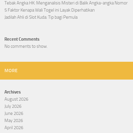
Tebak Angka HK: Menganalisis Misteri di Balik Angka-angka Nomor
5 Faktor Kenapa Wali Togel ini Layak Diperhatikan
Jadilah Ahli di Slot Kuda: Tip bagi Pemula
Recent Comments
No comments to show.
MORE
Archives
August 2026
July 2026
June 2026
May 2026
April 2026