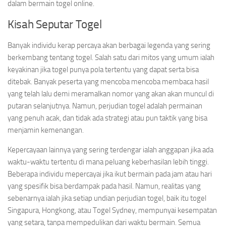
dalam bermain togel online.
Kisah Seputar Togel
Banyak individu kerap percaya akan berbagai legenda yang sering
berkembang tentang togel. Salah satu dari mitos yang umum ialah
keyakinan jika togel punya pola tertentu yang dapat serta bisa
ditebak. Banyak peserta yang mencoba mencoba membaca hasil
yang telah lalu demi meramalkan nomor yang akan akan muncul di
putaran selanjutnya. Namun, perjudian togel adalah permainan
yang penuh acak, dan tidak ada strategi atau pun taktik yang bisa
menjamin kemenangan.
Kepercayaan lainnya yang sering terdengar ialah anggapan jika ada
waktu-waktu tertentu di mana peluang keberhasilan lebih tinggi.
Beberapa individu mepercayai jika ikut bermain pada jam atau hari
yang spesifik bisa berdampak pada hasil. Namun, realitas yang
sebenarnya ialah jika setiap undian perjudian togel, baik itu togel
Singapura, Hongkong, atau Togel Sydney, mempunyai kesempatan
yang setara, tanpa mempedulikan dari waktu bermain. Semua