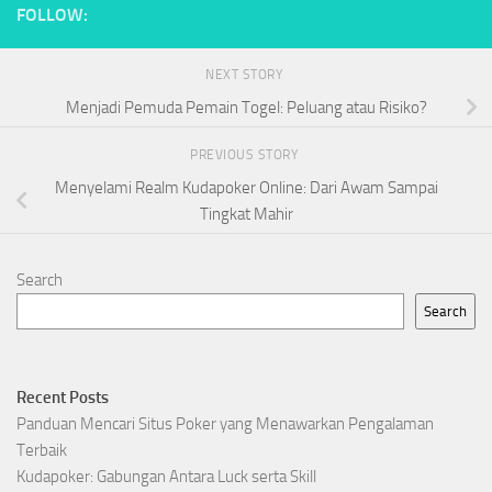
FOLLOW:
NEXT STORY
Menjadi Pemuda Pemain Togel: Peluang atau Risiko?
PREVIOUS STORY
Menyelami Realm Kudapoker Online: Dari Awam Sampai
Tingkat Mahir
Search
Search
Recent Posts
Panduan Mencari Situs Poker yang Menawarkan Pengalaman
Terbaik
Kudapoker: Gabungan Antara Luck serta Skill