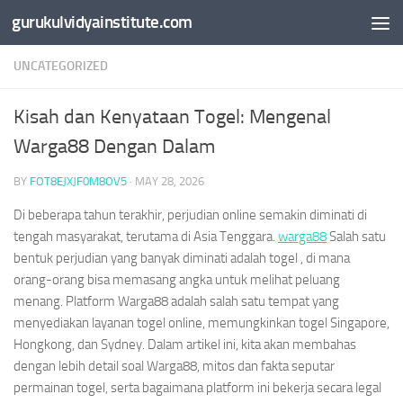
gurukulvidyainstitute.com
Skip to content
UNCATEGORIZED
Kisah dan Kenyataan Togel: Mengenal
Warga88 Dengan Dalam
BY
FOT8EJXJF0M8OV5
·
MAY 28, 2026
Di beberapa tahun terakhir, perjudian online semakin diminati di
tengah masyarakat, terutama di Asia Tenggara.
warga88
Salah satu
bentuk perjudian yang banyak diminati adalah togel , di mana
orang-orang bisa memasang angka untuk melihat peluang
menang. Platform Warga88 adalah salah satu tempat yang
menyediakan layanan togel online, memungkinkan togel Singapore,
Hongkong, dan Sydney. Dalam artikel ini, kita akan membahas
dengan lebih detail soal Warga88, mitos dan fakta seputar
permainan togel, serta bagaimana platform ini bekerja secara legal