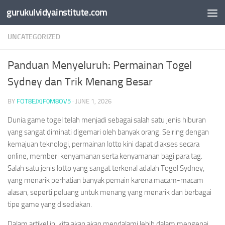
gurukulvidyainstitute.com
Skip to content
UNCATEGORIZED
Panduan Menyeluruh: Permainan Togel
Sydney dan Trik Menang Besar
BY
FOT8EJXJF0M8OV5
·
JUNE 1, 2026
Dunia game togel telah menjadi sebagai salah satu jenis hiburan
yang sangat diminati digemari oleh banyak orang. Seiring dengan
kemajuan teknologi, permainan lotto kini dapat diakses secara
online, memberi kenyamanan serta kenyamanan bagi para tag.
Salah satu jenis lotto yang sangat terkenal adalah Togel Sydney,
yang menarik perhatian banyak pemain karena macam-macam
alasan, seperti peluang untuk menang yang menarik dan berbagai
tipe game yang disediakan.
Dalam artikel ini kita akan akan mendalami lebih dalam mengenai