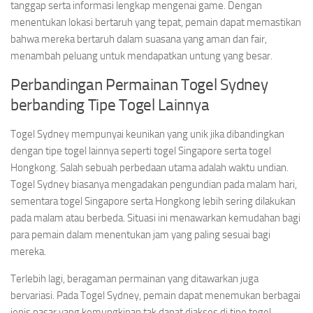
tanggap serta informasi lengkap mengenai game. Dengan
menentukan lokasi bertaruh yang tepat, pemain dapat memastikan
bahwa mereka bertaruh dalam suasana yang aman dan fair,
menambah peluang untuk mendapatkan untung yang besar.
Perbandingan Permainan Togel Sydney
berbanding Tipe Togel Lainnya
Togel Sydney mempunyai keunikan yang unik jika dibandingkan
dengan tipe togel lainnya seperti togel Singapore serta togel
Hongkong. Salah sebuah perbedaan utama adalah waktu undian.
Togel Sydney biasanya mengadakan pengundian pada malam hari,
sementara togel Singapore serta Hongkong lebih sering dilakukan
pada malam atau berbeda. Situasi ini menawarkan kemudahan bagi
para pemain dalam menentukan jam yang paling sesuai bagi
mereka.
Terlebih lagi, beragaman permainan yang ditawarkan juga
bervariasi. Pada Togel Sydney, pemain dapat menemukan berbagai
jenis pasar yang kemungkinan tak dapat diakses di tipe togel