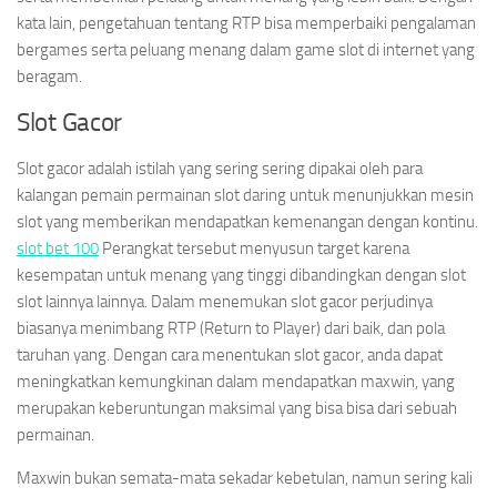
kata lain, pengetahuan tentang RTP bisa memperbaiki pengalaman
bergames serta peluang menang dalam game slot di internet yang
beragam.
Slot Gacor
Slot gacor adalah istilah yang sering sering dipakai oleh para
kalangan pemain permainan slot daring untuk menunjukkan mesin
slot yang memberikan mendapatkan kemenangan dengan kontinu.
slot bet 100
Perangkat tersebut menyusun target karena
kesempatan untuk menang yang tinggi dibandingkan dengan slot
slot lainnya lainnya. Dalam menemukan slot gacor perjudinya
biasanya menimbang RTP (Return to Player) dari baik, dan pola
taruhan yang. Dengan cara menentukan slot gacor, anda dapat
meningkatkan kemungkinan dalam mendapatkan maxwin, yang
merupakan keberuntungan maksimal yang bisa bisa dari sebuah
permainan.
Maxwin bukan semata-mata sekadar kebetulan, namun sering kali