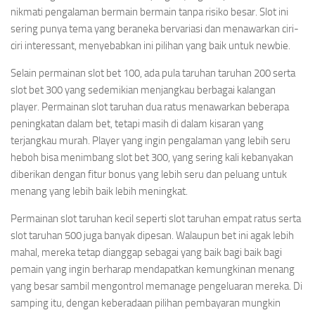
nikmati pengalaman bermain bermain tanpa risiko besar. Slot ini
sering punya tema yang beraneka bervariasi dan menawarkan ciri-
ciri interessant, menyebabkan ini pilihan yang baik untuk newbie.
Selain permainan slot bet 100, ada pula taruhan taruhan 200 serta
slot bet 300 yang sedemikian menjangkau berbagai kalangan
player. Permainan slot taruhan dua ratus menawarkan beberapa
peningkatan dalam bet, tetapi masih di dalam kisaran yang
terjangkau murah. Player yang ingin pengalaman yang lebih seru
heboh bisa menimbang slot bet 300, yang sering kali kebanyakan
diberikan dengan fitur bonus yang lebih seru dan peluang untuk
menang yang lebih baik lebih meningkat.
Permainan slot taruhan kecil seperti slot taruhan empat ratus serta
slot taruhan 500 juga banyak dipesan. Walaupun bet ini agak lebih
mahal, mereka tetap dianggap sebagai yang baik bagi baik bagi
pemain yang ingin berharap mendapatkan kemungkinan menang
yang besar sambil mengontrol memanage pengeluaran mereka. Di
samping itu, dengan keberadaan pilihan pembayaran mungkin