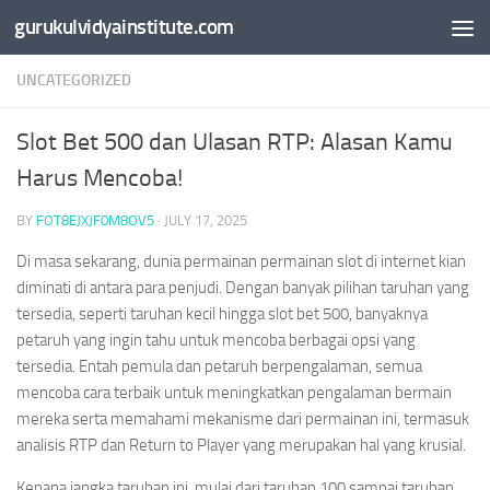
gurukulvidyainstitute.com
Skip to content
UNCATEGORIZED
Slot Bet 500 dan Ulasan RTP: Alasan Kamu
Harus Mencoba!
BY
FOT8EJXJF0M8OV5
·
JULY 17, 2025
Di masa sekarang, dunia permainan permainan slot di internet kian
diminati di antara para penjudi. Dengan banyak pilihan taruhan yang
tersedia, seperti taruhan kecil hingga slot bet 500, banyaknya
petaruh yang ingin tahu untuk mencoba berbagai opsi yang
tersedia. Entah pemula dan petaruh berpengalaman, semua
mencoba cara terbaik untuk meningkatkan pengalaman bermain
mereka serta memahami mekanisme dari permainan ini, termasuk
analisis RTP dan Return to Player yang merupakan hal yang krusial.
Kenapa jangka taruhan ini, mulai dari taruhan 100 sampai taruhan