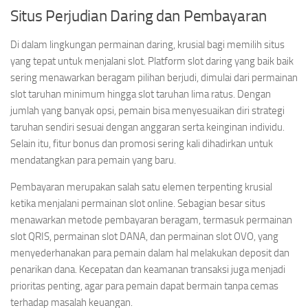
Situs Perjudian Daring dan Pembayaran
Di dalam lingkungan permainan daring, krusial bagi memilih situs
yang tepat untuk menjalani slot. Platform slot daring yang baik baik
sering menawarkan beragam pilihan berjudi, dimulai dari permainan
slot taruhan minimum hingga slot taruhan lima ratus. Dengan
jumlah yang banyak opsi, pemain bisa menyesuaikan diri strategi
taruhan sendiri sesuai dengan anggaran serta keinginan individu.
Selain itu, fitur bonus dan promosi sering kali dihadirkan untuk
mendatangkan para pemain yang baru.
Pembayaran merupakan salah satu elemen terpenting krusial
ketika menjalani permainan slot online. Sebagian besar situs
menawarkan metode pembayaran beragam, termasuk permainan
slot QRIS, permainan slot DANA, dan permainan slot OVO, yang
menyederhanakan para pemain dalam hal melakukan deposit dan
penarikan dana. Kecepatan dan keamanan transaksi juga menjadi
prioritas penting, agar para pemain dapat bermain tanpa cemas
terhadap masalah keuangan.