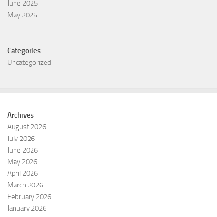
June 2025
May 2025
Categories
Uncategorized
Archives
August 2026
July 2026
June 2026
May 2026
April 2026
March 2026
February 2026
January 2026