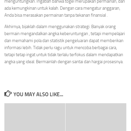
menguntungkan. Ingatlah bahwa togel merupakan permainan, dan
ada kemungkinan untuk kalah. Dengan cara mengatur anggaran,
Anda bisa merasakan permainan tanpa tekanan finansial .
Akhirnya, bijaklah dalam menggunakan strategi. Banyak orang
bermain mengandalkan angka keberuntungan , tetapi mempelajari
dan memahami pola dan statistik pengeluaran dapat memberikan
informasi lebih. Tidak perlu ragu untuk mencoba berbagai cara,
tetapi tetap ingat untuk tidak terlalu terfokus dalam mendapatkan
angka yang ideal. Bermainlah dengan santai dan hargai prosesnya.
YOU MAY ALSO LIKE...