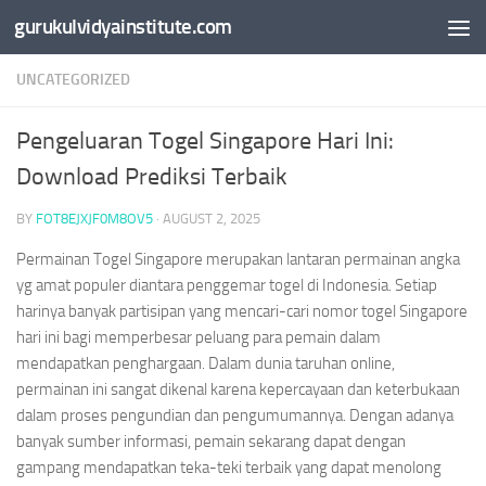
gurukulvidyainstitute.com
Skip to content
UNCATEGORIZED
Pengeluaran Togel Singapore Hari Ini:
Download Prediksi Terbaik
BY
FOT8EJXJF0M8OV5
·
AUGUST 2, 2025
Permainan Togel Singapore merupakan lantaran permainan angka
yg amat populer diantara penggemar togel di Indonesia. Setiap
harinya banyak partisipan yang mencari-cari nomor togel Singapore
hari ini bagi memperbesar peluang para pemain dalam
mendapatkan penghargaan. Dalam dunia taruhan online,
permainan ini sangat dikenal karena kepercayaan dan keterbukaan
dalam proses pengundian dan pengumumannya. Dengan adanya
banyak sumber informasi, pemain sekarang dapat dengan
gampang mendapatkan teka-teki terbaik yang dapat menolong