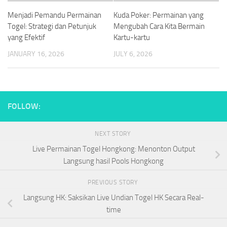
Menjadi Pemandu Permainan
Kuda Poker: Permainan yang
Togel: Strategi dan Petunjuk
Mengubah Cara Kita Bermain
yang Efektif
Kartu-kartu
JANUARY 16, 2026
JULY 6, 2026
FOLLOW:
NEXT STORY
Live Permainan Togel Hongkong: Menonton Output
Langsung hasil Pools Hongkong
PREVIOUS STORY
Langsung HK: Saksikan Live Undian Togel HK Secara Real-
time