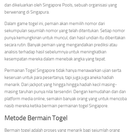
dan dikeluarkan oleh Singapore Pools, sebuah organisasi yang
berwenang di Singapura.
Dalam game togel ini, pemain akan memilih nomor dari
sekumpulan sejumlah nomor yang telah ditentukan. Setiap nomor
punya kemungkinan untuk muncul, dan hasil undian itu diberitakan
secara rutin. Banyak pemain yang mengandalkan prediksi atau
analisis terhadap hasil sebelumnya untuk meningkatkan
kesempatan mereka dalam menebak angka yang tepat.
Permainan Togel Singapore tidak hanya menawarkan ujian serta
keseruan untuk para pesertanya, tapi juga juga aneka hadiah
menarik. Dari jackpot yang hingga hingga hadiah kecil masing-
masing taruhan punya nilai tersendiri. Dengan kemudahan dan dan
platform media online, semakin banyak orang yang untuk mencoba
nasib mereka ketika bermain permainan togel Singapore.
Metode Bermain Togel
Bermain togel adalah proses yang menarik bagi sejumlah orang