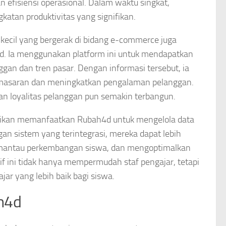
 efisiensi operasional. Dalam waktu singkat,
atan produktivitas yang signifikan.
kecil yang bergerak di bidang e-commerce juga
. Ia menggunakan platform ini untuk mendapatkan
gan dan tren pasar. Dengan informasi tersebut, ia
emasaran dan meningkatkan pengalaman pelanggan.
an loyalitas pelanggan pun semakin terbangun.
dikan memanfaatkan Rubah4d untuk mengelola data
an sistem yang terintegrasi, mereka dapat lebih
mantau perkembangan siswa, dan mengoptimalkan
if ini tidak hanya mempermudah staf pengajar, tetapi
jar yang lebih baik bagi siswa.
h4d