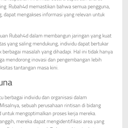
ting. Rubah4d memastikan bahwa semua pengguna,
, dapat mengakses informasi yang relevan untuk
uan Rubah4d dalam membangun jaringan yang kuat
s yang saling mendukung, individu dapat bertukar
k berbagai masalah yang dihadapi. Hal ini tidak hanya
uga mendorong inovasi dan pengembangan lebih
sitas tantangan masa kini.
una
 berbagai individu dan organisasi dalam
isalnya, sebuah perusahaan rintisan di bidang
 untuk mengoptimalkan proses kerja mereka.
canggih, mereka dapat mengidentifikasi area yang