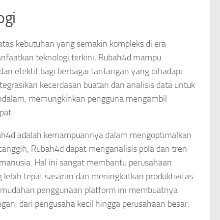
ogi
atas kebutuhan yang semakin kompleks di era
aatkan teknologi terkini, Rubah4d mampu
dan efektif bagi berbagai tantangan yang dihadapi
tegrasikan kecerdasan buatan dan analisis data untuk
dalam, memungkinkan pengguna mengambil
pat.
 Rubah4d adalah kemampuannya dalam mengoptimalkan
 canggih, Rubah4d dapat menganalisis pola dan tren
h manusia. Hal ini sangat membantu perusahaan
lebih tepat sasaran dan meningkatkan produktivitas
, kemudahan penggunaan platform ini membuatnya
ngan, dari pengusaha kecil hingga perusahaan besar.