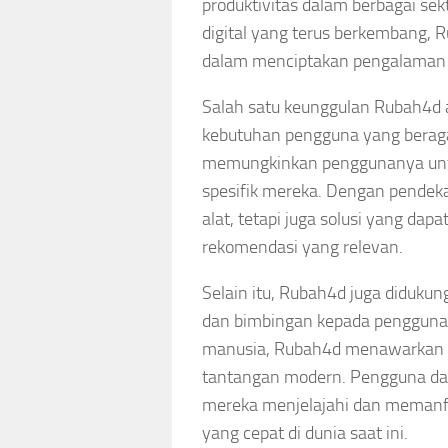
produktivitas dalam berbagai sekt
digital yang terus berkembang, 
dalam menciptakan pengalaman y
Salah satu keunggulan Rubah4d
kebutuhan pengguna yang beraga
memungkinkan penggunanya unt
spesifik mereka. Dengan pendeka
alat, tetapi juga solusi yang d
rekomendasi yang relevan.
Selain itu, Rubah4d juga didukun
dan bimbingan kepada pengguna.
manusia, Rubah4d menawarkan 
tantangan modern. Pengguna d
mereka menjelajahi dan memanf
yang cepat di dunia saat ini.