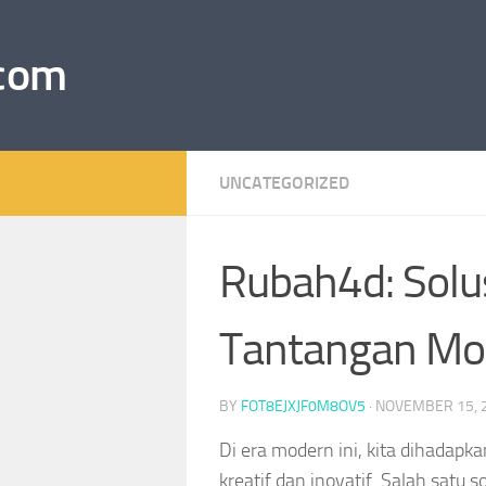
.com
UNCATEGORIZED
Rubah4d: Solu
Tantangan Mo
BY
FOT8EJXJF0M8OV5
·
NOVEMBER 15, 
Di era modern ini, kita dihadap
kreatif dan inovatif. Salah sat