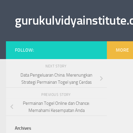
Skip to content
gurukulvidyainstitute
FOLLOW:
MORE
NEXT STORY
Data Pengeluaran China: Merenungkan
Strategi Permainan Togel yang Cerdas
PREVIOUS STORY
Permainan Togel Online dan Chance:
Memahami Kesempatan Anda
Archives