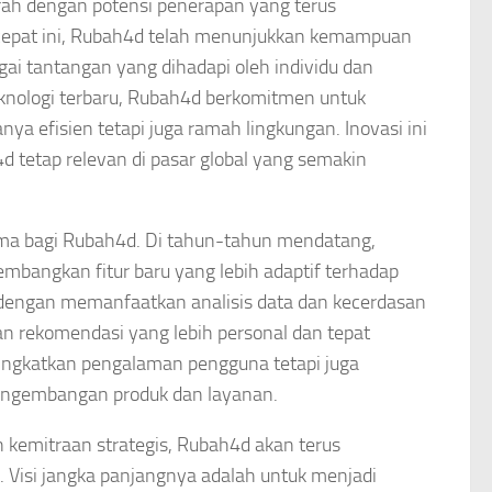
rah dengan potensi penerapan yang terus
g cepat ini, Rubah4d telah menunjukkan kemampuan
ai tantangan yang dihadapi oleh individu dan
knologi terbaru, Rubah4d berkomitmen untuk
ya efisien tetapi juga ramah lingkungan. Inovasi ini
tetap relevan di pasar global yang semakin
ama bagi Rubah4d. Di tahun-tahun mendatang,
bangkan fitur baru yang lebih adaptif terhadap
dengan memanfaatkan analisis data dan kecerdasan
n rekomendasi yang lebih personal dan tepat
ningkatkan pengalaman pengguna tetapi juga
ngembangan produk dan layanan.
kemitraan strategis, Rubah4d akan terus
. Visi jangka panjangnya adalah untuk menjadi