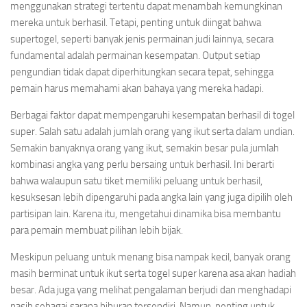
menggunakan strategi tertentu dapat menambah kemungkinan
mereka untuk berhasil. Tetapi, penting untuk diingat bahwa
supertogel, seperti banyak jenis permainan judi lainnya, secara
fundamental adalah permainan kesempatan. Output setiap
pengundian tidak dapat diperhitungkan secara tepat, sehingga
pemain harus memahami akan bahaya yang mereka hadapi.
Berbagai faktor dapat mempengaruhi kesempatan berhasil di togel
super. Salah satu adalah jumlah orang yang ikut serta dalam undian.
Semakin banyaknya orang yang ikut, semakin besar pula jumlah
kombinasi angka yang perlu bersaing untuk berhasil. Ini berarti
bahwa walaupun satu tiket memiliki peluang untuk berhasil,
kesuksesan lebih dipengaruhi pada angka lain yang juga dipilih oleh
partisipan lain. Karena itu, mengetahui dinamika bisa membantu
para pemain membuat pilihan lebih bijak.
Meskipun peluang untuk menang bisa nampak kecil, banyak orang
masih berminat untuk ikut serta togel super karena asa akan hadiah
besar. Ada juga yang melihat pengalaman berjudi dan menghadapi
nasib sebagai sarana hiburan tersendiri. Namun, penting untuk