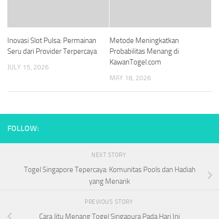
Inovasi Slot Pulsa: Permainan
Metode Meningkatkan
Seru dari Provider Terpercaya
Probabilitas Menang di
KawanTogel.com
JULY 15, 2026
MAY 18, 2026
FOLLOW:
NEXT STORY
Togel Singapore Tepercaya: Komunitas Pools dan Hadiah
yang Menarik
PREVIOUS STORY
Cara Jitu Menang Togel Singapura Pada Hari Ini