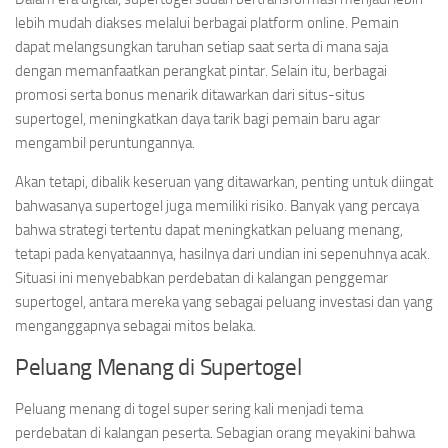
lebih mudah diakses melalui berbagai platform online. Pemain
dapat melangsungkan taruhan setiap saat serta di mana saja
dengan memanfaatkan perangkat pintar. Selain itu, berbagai
promosi serta bonus menarik ditawarkan dari situs-situs
supertogel, meningkatkan daya tarik bagi pemain baru agar
mengambil peruntungannya.
Akan tetapi, dibalik keseruan yang ditawarkan, penting untuk diingat
bahwasanya supertogel juga memiliki risiko. Banyak yang percaya
bahwa strategi tertentu dapat meningkatkan peluang menang,
tetapi pada kenyataannya, hasilnya dari undian ini sepenuhnya acak.
Situasi ini menyebabkan perdebatan di kalangan penggemar
supertogel, antara mereka yang sebagai peluang investasi dan yang
menganggapnya sebagai mitos belaka.
Peluang Menang di Supertogel
Peluang menang di togel super sering kali menjadi tema
perdebatan di kalangan peserta. Sebagian orang meyakini bahwa