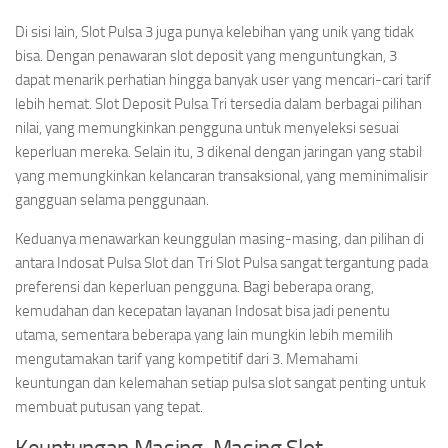
Di sisi lain, Slot Pulsa 3 juga punya kelebihan yang unik yang tidak
bisa. Dengan penawaran slot deposit yang menguntungkan, 3
dapat menarik perhatian hingga banyak user yang mencari-cari tarif
lebih hemat. Slot Deposit Pulsa Tri tersedia dalam berbagai pilihan
nilai, yang memungkinkan pengguna untuk menyeleksi sesuai
keperluan mereka. Selain itu, 3 dikenal dengan jaringan yang stabil
yang memungkinkan kelancaran transaksional, yang meminimalisir
gangguan selama penggunaan.
Keduanya menawarkan keunggulan masing-masing, dan pilihan di
antara Indosat Pulsa Slot dan Tri Slot Pulsa sangat tergantung pada
preferensi dan keperluan pengguna. Bagi beberapa orang,
kemudahan dan kecepatan layanan Indosat bisa jadi penentu
utama, sementara beberapa yang lain mungkin lebih memilih
mengutamakan tarif yang kompetitif dari 3. Memahami
keuntungan dan kelemahan setiap pulsa slot sangat penting untuk
membuat putusan yang tepat.