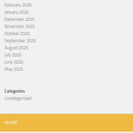
February 2026
January 2026
December 2025
November 2025
October 2025
September 2025
August 2025
July 2025
June 2025
May 2025
Categories
Uncategorized
MORE