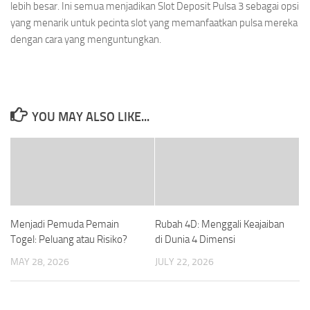
lebih besar. Ini semua menjadikan Slot Deposit Pulsa 3 sebagai opsi
yang menarik untuk pecinta slot yang memanfaatkan pulsa mereka
dengan cara yang menguntungkan.
YOU MAY ALSO LIKE...
Menjadi Pemuda Pemain
Rubah 4D: Menggali Keajaiban
Togel: Peluang atau Risiko?
di Dunia 4 Dimensi
MAY 28, 2026
JULY 22, 2026