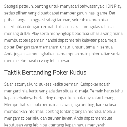
Sebagai petaruh, penting untuk menyadari bahwasanya di IDN Play,
setiap pilihan yang dibuat dapat mempengaruhi hasil game. Dari
pilihan tangan hingga strategi taruhan, seluruh elemen bisa
diperhatikan dengan cermat. Tulisan ini akan mengulas rahasia
menang di IDN Play serta menyingkap beberapa rahasia yang mana
membuat para pemain handal dapat meraih kejayaan pada meja
poker. Dengan cara memahami unsur-unsur utama ini semua,
Anda juga bisa meningkatkan kemampuan main poker kalian serta
meraih keberhasilan yang lebih besar.
Taktik Bertanding Poker Kudus
Salah satunya kunci sukses ketika bermain Kudapoker adalah
mengerti nilai kartu yang ada dan situasi di meja. Pemain harus tahu
kapan sebaiknya bertanding dengan kecepatannya atau tenang.
Memperhatikan pola permainan lawan juga penting, karena bisa
memberikan informasi penting tentang tangan mereka. Melalui
mengamati perilaku dan taruhan lawan, Anda dapat membuat
keputusan yang lebih baik tentang kapan harus menyerah,