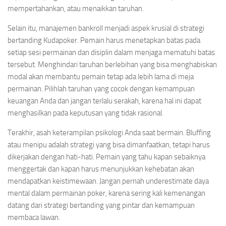
mempertahankan, atau menaikkan taruhan.
Selain itu, manajemen bankroll menjadi aspek krusial di strategi
bertanding Kudapoker. Pemain harus menetapkan batas pada
setiap sesi permainan dan disiplin dalam menjaga mematuhi batas
tersebut. Menghindari taruhan berlebihan yang bisa menghabiskan
modal akan membantu pemain tetap ada lebih lama di meja
permainan. Pilihlah taruhan yang cocok dengan kemampuan
keuangan Anda dan jangan terlalu serakah, karena hal ini dapat
menghasilkan pada keputusan yang tidak rasional.
Terakhir, asah keterampilan psikologi Anda saat bermain. Bluffing
atau menipu adalah strategi yang bisa dimanfaatkan, tetapi harus
dikerjakan dengan hati-hati. Pemain yang tahu kapan sebaiknya
menggertak dan kapan harus menunjukkan kehebatan akan
mendapatkan keistimewaan. Jangan pernah underestimate daya
mental dalam permainan poker, karena sering kali kemenangan
datang dari strategi bertanding yang pintar dan kemampuan
membaca lawan.