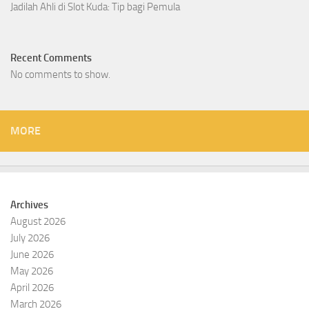
Jadilah Ahli di Slot Kuda: Tip bagi Pemula
Recent Comments
No comments to show.
MORE
Archives
August 2026
July 2026
June 2026
May 2026
April 2026
March 2026