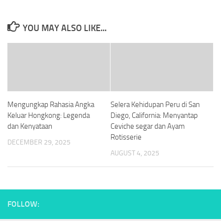
YOU MAY ALSO LIKE...
Mengungkap Rahasia Angka
Selera Kehidupan Peru di San
Keluar Hongkong: Legenda
Diego, California: Menyantap
dan Kenyataan
Ceviche segar dan Ayam
Rotisserie
DECEMBER 29, 2025
AUGUST 4, 2025
FOLLOW: