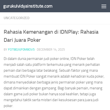
gurukulvidyainstitute.com
Skip to content
UNCATEGORIZED
Rahasia Kemenangan di IDNPlay: Rahasia
Dari Juara Poker
BY
FOT8EJXJF0M8OV5
·
DECEMBER 14, 2025
Di dalam dunia permainan judi poker online, IDN Poker telah
menjadi salah satu platform terkemuka yang menarik perhatian
pemain dari berbagai latar belakang. Sebuah faktor yang mana
membuat IDN Poker sangat menarik adalah kehadiran kuda poker,
dimana menyediakan berbagai jenis permainan poker yang mana
dapat dimainkan dengan gampang. Bagi banyak pemain, menang
dalam game judi poker bukan hanya soal keahlian, tetapi juga
mengetahui taktik serta misteri dari kesuksesan para juara judi
poker.