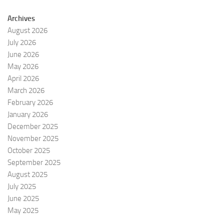
Archives
August 2026
July 2026
June 2026
May 2026
April 2026
March 2026
February 2026
January 2026
December 2025
November 2025
October 2025
September 2025
August 2025
July 2025
June 2025
May 2025