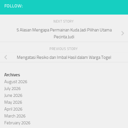
FOLLOW:
NEXT STORY
5 Alasan Mengapa Permainan Kuda Jadi Pilihan Utama
Pecinta Judi
PREVIOUS STORY
Mengatasi Resiko dan Imbal Hasil dalam Warga Togel
Archives
August 2026
July 2026
June 2026
May 2026
April 2026
March 2026
February 2026