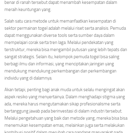
benar di ranah tersebut dapat menambah kesempatan dalam
meraih keuntungan yang.
Salah satu cara metode untuk memanfaatkan kesempatan di
sektor permainan togel adalah melalui riset serta analisis. Pemuda
dapat menggunakan diverse tools serta sumber daya dalam
mempelajari corak serta tren laga. Melalui pendekatan yang
terstruktur, mereka bisa mengambil putusan yang lebih tepats dan
sangat strategis. Selain itu, kelompok pemuda togel bisa saling
berbagi ilmu dan informasi, yang menciptakan jaringan yang
mendukung mendukung perkembangan dan perkembangan
individu yang di dalamnya.
Akan tetapi, penting bagi anak muda untuk selalu mengingat akan
aspek resiko yang menyertainya. Dalam menghadapi stigma yang
ada, mereka harus mengutamakan sikap profesionalisme serta
bertanggung jawab pada berinvestasi di dalam industri tersebut.
Melalui pengetahuan yang baik dan metode yang, mereka bisa bisa
menemukan kesempatan emas, melainkan juga serta melakukan
kontribusi positif dalam merubah cara pandang masyarakat pada