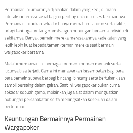
Permainan ini umumnya dijalankan dalam yang kecil, di mana
interaksi interaksi sosial bagian penting dalam proses bermainnya.
Permainan ini bukan sekadar hanya memahami aturan serta taktik,
tetapi tapi juga tentang membangun hubungan bersama individu di
sekitarnya. Banyak pemain mereka merasakannya kedekatan yang
lebih lebih kuat kepada teman-teman mereka saat bermain
wargapoker bersama.
Melalui permainan ini, berbagai momen-momen menarik serta
lucunya bisa terjadi. Game ini menawarkan kesempatan bagi para
para pemain supaya berbagi bincang-bincang serta bertukar kisah
sambil bersaing dalam gairah. Saat ini, wargapoker bukan cuma
sekadar sebuah game, melainkan juga alat dalam menguatkan
hubungan persahabatan serta meningkatkan keseruan dalam
pertemuan.
Keuntungan Bermainnya Permainan
Wargapoker