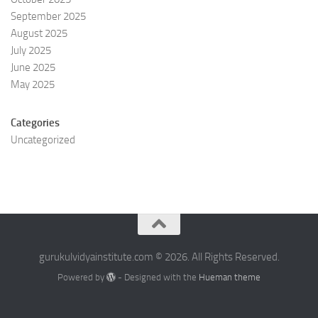
September 2025
August 2025
July 2025
June 2025
May 2025
Categories
Uncategorized
gurukulvidyainstitute.com © 2026. All Rights Reserved.
Powered by
- Designed with the
Hueman theme