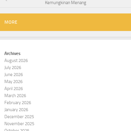
Kemungkinan Menang
MORE
Archives
August 2026
July 2026
June 2026
May 2026
April 2026
March 2026
February 2026
January 2026
December 2025
November 2025
October 2025