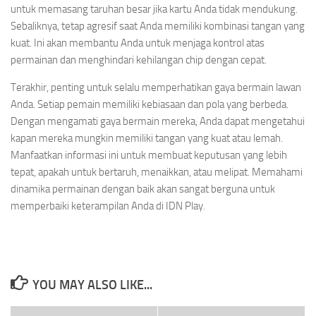
untuk memasang taruhan besar jika kartu Anda tidak mendukung.
Sebaliknya, tetap agresif saat Anda memiliki kombinasi tangan yang
kuat. Ini akan membantu Anda untuk menjaga kontrol atas
permainan dan menghindari kehilangan chip dengan cepat.
Terakhir, penting untuk selalu memperhatikan gaya bermain lawan
Anda. Setiap pemain memiliki kebiasaan dan pola yang berbeda.
Dengan mengamati gaya bermain mereka, Anda dapat mengetahui
kapan mereka mungkin memiliki tangan yang kuat atau lemah.
Manfaatkan informasi ini untuk membuat keputusan yang lebih
tepat, apakah untuk bertaruh, menaikkan, atau melipat. Memahami
dinamika permainan dengan baik akan sangat berguna untuk
memperbaiki keterampilan Anda di IDN Play.
YOU MAY ALSO LIKE...