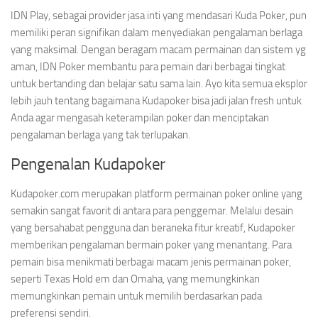
IDN Play, sebagai provider jasa inti yang mendasari Kuda Poker, pun
memiliki peran signifikan dalam menyediakan pengalaman berlaga
yang maksimal. Dengan beragam macam permainan dan sistem yg
aman, IDN Poker membantu para pemain dari berbagai tingkat
untuk bertanding dan belajar satu sama lain. Ayo kita semua eksplor
lebih jauh tentang bagaimana Kudapoker bisa jadi jalan fresh untuk
Anda agar mengasah keterampilan poker dan menciptakan
pengalaman berlaga yang tak terlupakan.
Pengenalan Kudapoker
Kudapoker.com merupakan platform permainan poker online yang
semakin sangat favorit di antara para penggemar. Melalui desain
yang bersahabat pengguna dan beraneka fitur kreatif, Kudapoker
memberikan pengalaman bermain poker yang menantang. Para
pemain bisa menikmati berbagai macam jenis permainan poker,
seperti Texas Hold em dan Omaha, yang memungkinkan
memungkinkan pemain untuk memilih berdasarkan pada
preferensi sendiri.