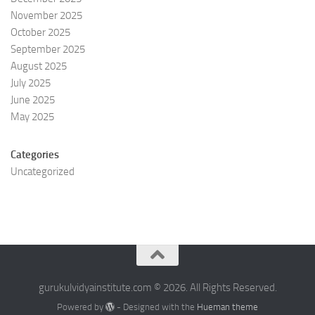
November 2025
October 2025
September 2025
August 2025
July 2025
June 2025
May 2025
Categories
Uncategorized
gurukulvidyainstitute.com © 2026. All Rights Reserved.
Powered by
- Designed with the
Hueman theme