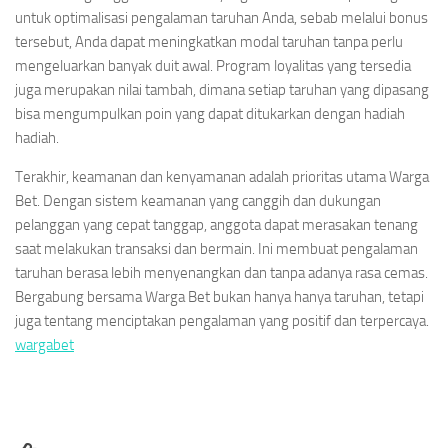
untuk optimalisasi pengalaman taruhan Anda, sebab melalui bonus
tersebut, Anda dapat meningkatkan modal taruhan tanpa perlu
mengeluarkan banyak duit awal. Program loyalitas yang tersedia
juga merupakan nilai tambah, dimana setiap taruhan yang dipasang
bisa mengumpulkan poin yang dapat ditukarkan dengan hadiah
hadiah.
Terakhir, keamanan dan kenyamanan adalah prioritas utama Warga
Bet. Dengan sistem keamanan yang canggih dan dukungan
pelanggan yang cepat tanggap, anggota dapat merasakan tenang
saat melakukan transaksi dan bermain. Ini membuat pengalaman
taruhan berasa lebih menyenangkan dan tanpa adanya rasa cemas.
Bergabung bersama Warga Bet bukan hanya hanya taruhan, tetapi
juga tentang menciptakan pengalaman yang positif dan terpercaya.
wargabet