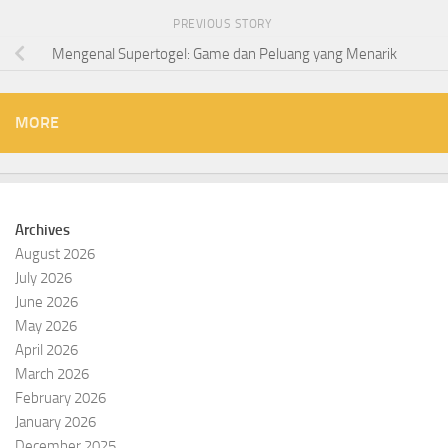
PREVIOUS STORY
Mengenal Supertogel: Game dan Peluang yang Menarik
MORE
Archives
August 2026
July 2026
June 2026
May 2026
April 2026
March 2026
February 2026
January 2026
December 2025