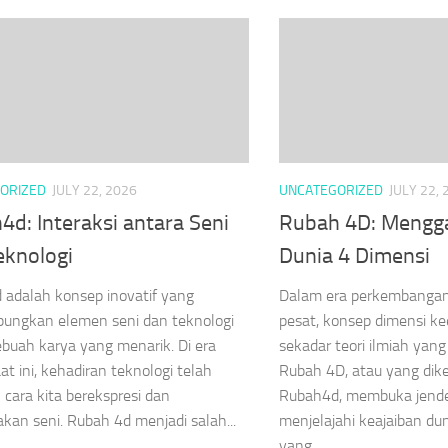
ORIZED
JULY 22, 2026
UNCATEGORIZED
JULY 22, 
d: Interaksi antara Seni
Rubah 4D: Menggal
eknologi
Dunia 4 Dimensi
adalah konsep inovatif yang
Dalam era perkembangan
ungkan elemen seni dan teknologi
pesat, konsep dimensi k
buah karya yang menarik. Di era
sekadar teori ilmiah yang 
aat ini, kehadiran teknologi telah
Rubah 4D, atau yang dik
cara kita berekspresi dan
Rubah4d, membuka jende
kan seni. Rubah 4d menjadi salah...
menjelajahi keajaiban du
yang...