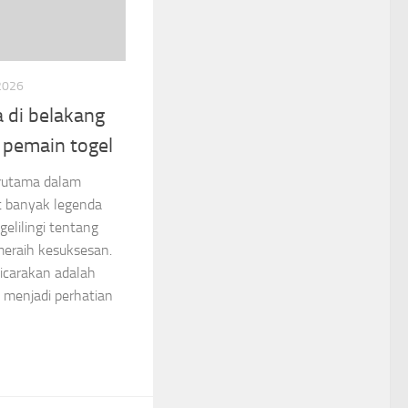
2026
a di belakang
 pemain togel
erutama dalam
t banyak legenda
elilingi tentang
meraih kesuksesan.
bicarakan adalah
 menjadi perhatian