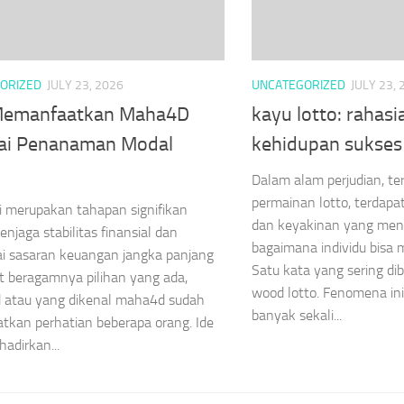
ORIZED
JULY 23, 2026
UNCATEGORIZED
JULY 23, 
Memanfaatkan Maha4D
kayu lotto: rahasi
ai Penanaman Modal
kehidupan sukses
Dalam alam perjudian, t
permainan lotto, terdapa
i merupakan tahapan signifikan
dan keyakinan yang meng
njaga stabilitas finansial dan
bagaimana individu bisa 
i sasaran keuangan jangka panjang
Satu kata yang sering di
at beragamnya pilihan yang ada,
wood lotto. Fenomena ini
 atau yang dikenal maha4d sudah
banyak sekali...
kan perhatian beberapa orang. Ide
hadirkan...