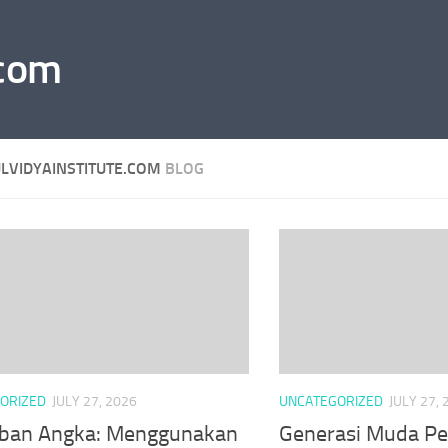
.com
LVIDYAINSTITUTE.COM
BLOG
ORIZED
JULY 27, 2026
UNCATEGORIZED
JULY 27, 
iban Angka: Menggunakan
Generasi Muda Per