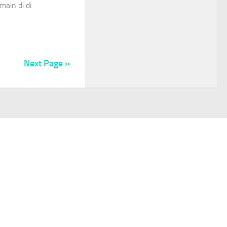
main di di
Next Page »