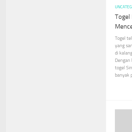
UNCATEG
Togel 
Mence
Togel te
yang san
di kalan
Dengan b
togel Si
banyak p