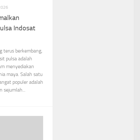
2026
malkan
ulsa Indosat
ng terus berkembang,
it pulsa adalah
alam menyediakan
unia maya. Salah satu
angat populer adalah
 sejumlah...