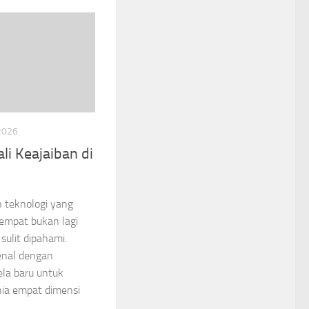
2026
i Keajaiban di
 teknologi yang
eempat bukan lagi
sulit dipahami.
enal dengan
la baru untuk
nia empat dimensi