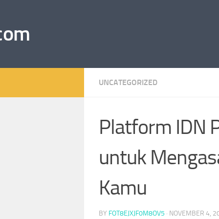
.com
UNCATEGORIZED
Platform IDN P
untuk Mengasa
Kamu
BY
FOT8EJXJF0M8OV5
·
NOVEMBER 4, 2