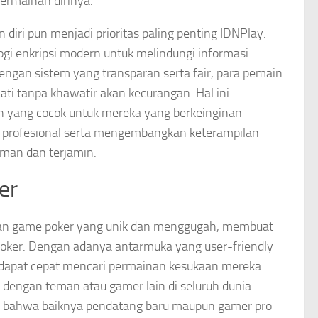
rmainan dirinya.
iri pun menjadi prioritas paling penting IDNPlay.
gi enkripsi modern untuk melindungi informasi
Dengan sistem yang transparan serta fair, para pemain
ti tanpa khawatir akan kecurangan. Hal ini
n yang cocok untuk mereka yang berkeinginan
 profesional serta mengembangkan keterampilan
man dan terjamin.
er
n game poker yang unik dan menggugah, membuat
 poker. Dengan adanya antarmuka yang user-friendly
dapat cepat mencari permainan kesukaan mereka
dengan teman atau gamer lain di seluruh dunia.
 bahwa baiknya pendatang baru maupun gamer pro