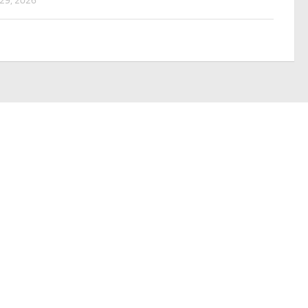
29, 2026